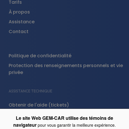
Tarifs
À propos
Assistance
Contact
Politique de confidentialité
Protection des renseignements personnels et vie
privée
ASSISTANCE TECHNIQUE
Obtenir de l'aide (tickets)
Le site Web GEM-CAR utilise des témoins de
GEM-RV
navigateur
pour vous garantir la meilleure expérience.