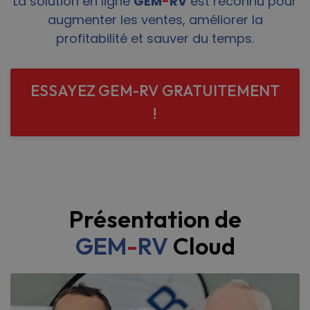
La solution en ligne
GEM
-
RV
est reconnu pour
augmenter les ventes, améliorer la
profitabilité et sauver du temps.
ESSAYEZ GEM-RV GRATUITEMENT
!
Présentation de
GEM
-
RV
Cloud