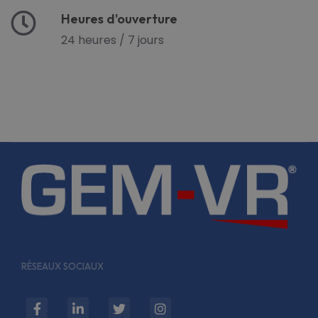
Heures d'ouverture
24 heures / 7 jours
RÉSEAUX SOCIAUX
fab
fab
fab
fab