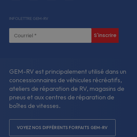
fa-
fa-
fa-
fa-
facebook-
linkedin-
twitter
instagram
INFOLETTRE GEM-RV
f
in
GEM-RV est principalement utilisé dans un
concessionnaires de véhicules récréatifs,
ateliers de réparation de RV, magasins de
pneus et aux centres de réparation de
boîtes de vitesses.
VOYEZ NOS DIFFÉRENTS FORFAITS GEM-RV