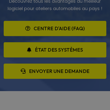
Découvrez tous les avantages du meilleur
logiciel pour ateliers automobiles au pays !
CENTRE D'AIDE (FAQ)
ÉTAT DES SYSTÈMES
ENVOYER UNE DEMANDE